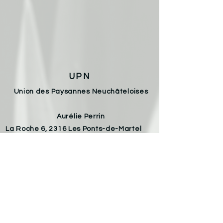
UPN
Union des Paysannes Neuchâteloises
Aurélie Perrin
La Roche 6, 2316 Les Ponts-de-Martel
Email :
aureliechristophe.perrin@gmail.com
Téléphone :
078 826 53 98
Armelle Von Allmen
Les Varodes 8, 2400 Le Locle
Email :
armelle.vonallmen@gmail.com
Téléphone :
079 693 32 55