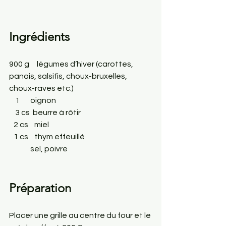
Ingrédients
900 g     légumes d’hiver (carottes, 
panais, salsifis, choux-bruxelles, 
choux-raves etc.)
    1       oignon
    3 cs  beurre à rôtir
   2 cs    miel
   1 cs    thym effeuillé
              sel, poivre
Préparation
Placer une grille au centre du four et le 