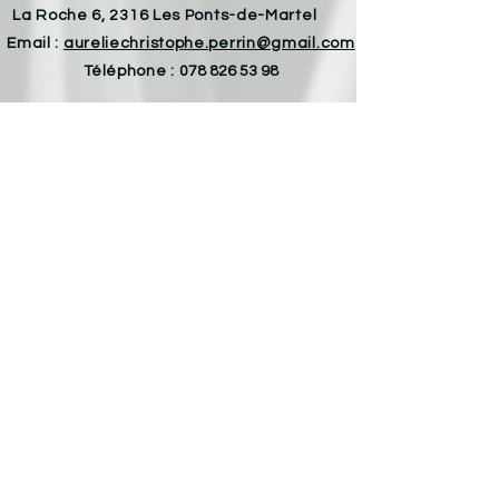
La Roche 6, 2316 Les Ponts-de-Martel
Email :
aureliechristophe.perrin@gmail.com
Téléphone :
078 826 53 98
Armelle Von Allmen
Les Varodes 8, 2400 Le Locle
Email :
armelle.vonallmen@gmail.com
Téléphone :
079 693 32 55
© 2026
Proudly created by c-diem.ch