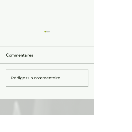
Commentaires
Effilochée de po
Filets de poulet sauce
Rédigez un commentaire...
framboise