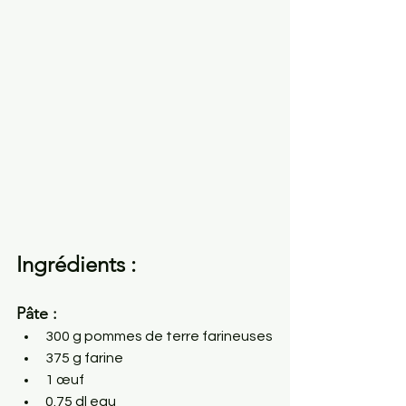
Ingrédients : 
Pâte :
300 g pommes de terre farineuses
375 g farine
1 œuf
0.75 dl eau