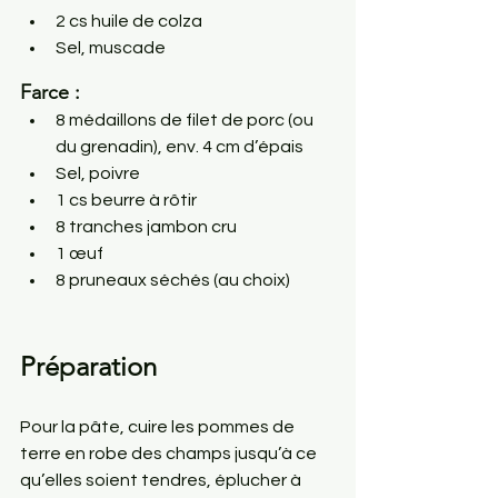
2 cs huile de colza
Sel, muscade
Farce :
8 médaillons de filet de porc (ou 
du grenadin), env. 4 cm d’épais
Sel, poivre
1 cs beurre à rôtir
8 tranches jambon cru
1 œuf
8 pruneaux séchés (au choix)
Préparation
Pour la pâte, cuire les pommes de 
terre en robe des champs jusqu’à ce 
qu’elles soient tendres, éplucher à 