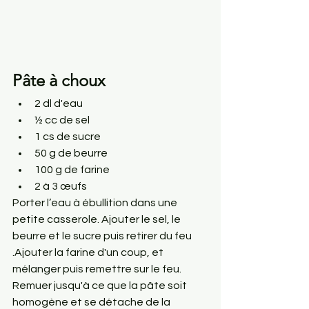
Pâte à choux
2 dl d'eau
½ cc de sel
1 cs de sucre
50 g de beurre
100 g de farine
2 à 3 œufs
Porter l’eau à ébullition dans une 
petite casserole. Ajouter le sel, le 
beurre et le sucre puis retirer du feu 
.Ajouter la farine d'un coup, et 
mélanger puis remettre sur le feu. 
Remuer jusqu'à ce que la pâte soit 
homogène et se détache de la 