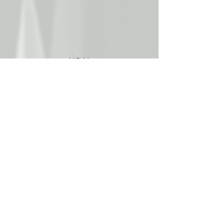
UPN
Union des Paysannes Neuchâteloises
Aurélie Perrin
La Roche 6, 2316 Les Ponts-de-Martel
Email :
aureliechristophe.perrin@gmail.com
Téléphone :
078 826 53 98
Armelle Von Allmen
Les Varodes 8, 2400 Le Locle
Email :
armelle.vonallmen@gmail.com
Téléphone :
079 693 32 55