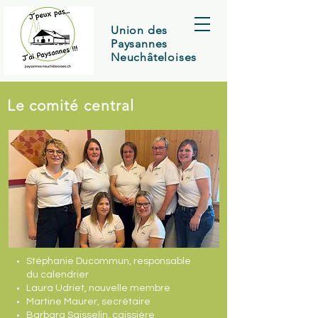
Union des
Paysannes
Neuchâteloises
Le comité central
Stéphanie Ducommun, responsable
du calendrier
Laura Udriet, nouvelle membre
Martine Maurer, secrétaire
Barbara Saisselin, caissière