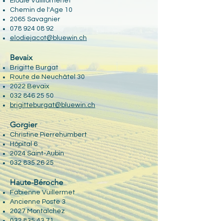
Elodie Vuilliomenet
Chemin de l'Age 10
2065 Savagnier
078 924 08 92
elodiejacot@bluewin.ch
Bevaix
Brigitte Burgat
Route de Neuchâtel 30
2022 Bevaix
032 846 25 50
brigitteburgat@bluewin.ch
Gorgier
Christine Pierrehumbert
Hôpital 6
2024 Saint-Aubin
032 835 26 25
Haute-Béroche​
Fabienne Vuillermet
Ancienne Poste 3
2027 Montalchez
032 835 43 71