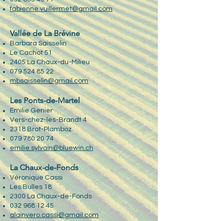
fabienne.vuillermet@gmail.com
Vallée de La Brévine
Barbara Saisselin
Le Cachot 51
2405 La Chaux-du-Milieu
079 524 85 22
mbsaisselin@gmail.com
Les Ponts-de-Martel
Emilie Genier
Vers-chez-les-Brandt 4
2318 Brot-Plamboz
079 780 20 74
emilie.sylvain@bluewin.ch
La Chaux-de-Fonds
Véronique Cassi
Les Bulles 18
2300 La Chaux-de-Fonds
032 968 12 45
alainvero.cassi@gmail.com