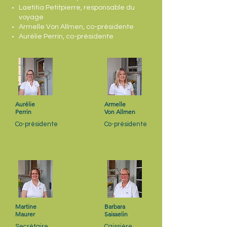
Laetitia Petitpierre, responsable du
voyage
Armelle Von Allmen, co-présidente
Aurélie Perrin, co-présidente
Aurélie
Armelle
Perrin
Von Allmen
Co-présidente
Co-présidente
Martine
Barbara
Maurer
Saisselin
Secrétaire
Caissière