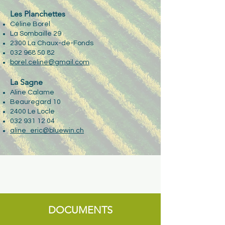
Les Planchettes
Céline Borel
La Sombaille 29
2300 La Chaux-de-Fonds
032 968 50 82
borel.celine@gmail.com
La Sagne
Aline Calame
Beauregard 10
2400 Le Locle
032 931 12 04
aline_eric@bluewin.ch
DOCUMENTS