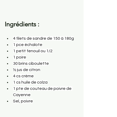
Ingrédients :
4 filets de sandre de 150 à 180g
1 pce échalote
1 petit fenouil ou 1/2
1 poire
30 brins ciboulette
½ jus de citron
4 cs crème
1 cs huile de colza
1 pte de couteau de poivre de 
Cayenne
Sel, poivre