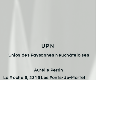
UPN
Union des Paysannes Neuchâteloises
Aurélie Perrin
La Roche 6, 2316 Les Ponts-de-Martel
Email :
aureliechristophe.perrin@gmail.com
Téléphone :
078 826 53 98
Armelle Von Allmen
Les Varodes 8, 2400 Le Locle
Email :
armelle.vonallmen@gmail.com
Téléphone :
079 693 32 55