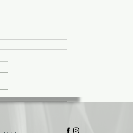
ts de poulet sauce
boise