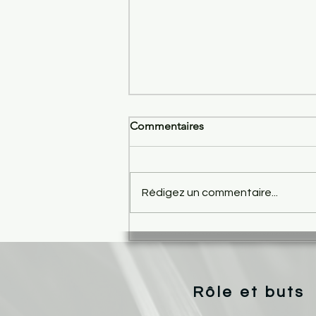
Commentaires
Rédigez un commentaire...
Chutney rhubarbe, oignons
rouges et baies roses
Rôle et buts