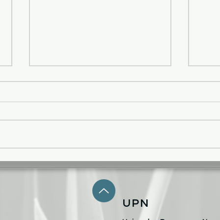
Baiser de fruits rouges en
File
verrine
fram
UPN