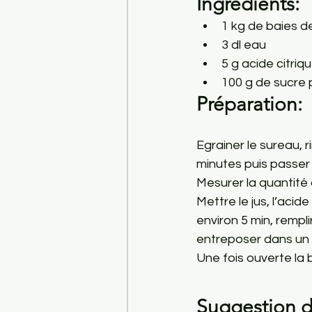
Ingrédients:
1 kg de baies d
3 dl eau
5 g acide citriq
100 g de sucre 
Préparation:
Egrainer le sureau, r
minutes puis passer a
Mesurer la quantité 
Mettre le jus, l’acid
environ 5 min, rempli
entreposer dans un en
Une fois ouverte la 
Suggestion d