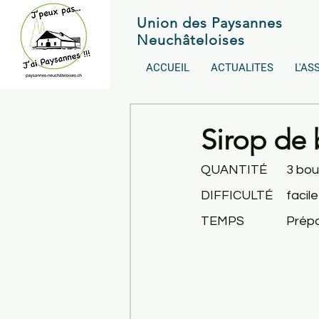
Union des Paysannes
Neuchâteloises
ACCUEIL
ACTUALITES
L'AS
Sirop de 
QUANTITÉ	3
 bou
DIFFICULTÉ	facile
TEMPS
		Pré